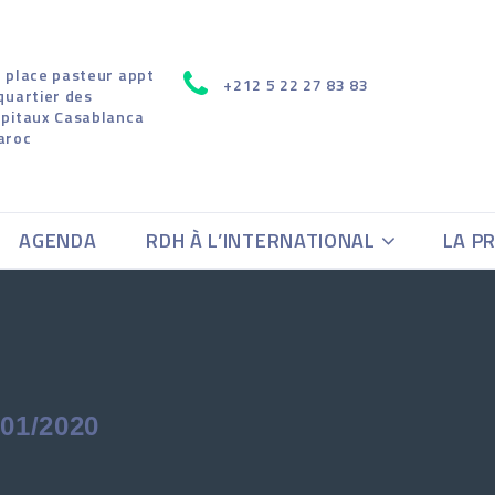
 place pasteur appt
+212 5 22 27 83 83
quartier des
pitaux Casablanca
aroc
AGENDA
RDH À L’INTERNATIONAL
LA P
01/2020