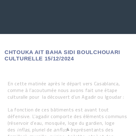
CHTOUKA AIT BAHA SIDI BOULCHOUARI
CULTURELLE 15/12/2024
En cette matinée après le départ vers Casablanca,
comme à l’acoutumée nous avons fait une étape
culturalle pour la découvert d’un Agadir ou Igoudar :
La fonction de ces bâtiments est avant tout
défensive. L’agadir comporte des éléments communs
(réservoir d’eau, mosquée, loge du gardien, loge
des
inflas
, pluriel de
anflus
(représentants des
4